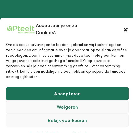
Accepteer je onze
Cookies?
Om de beste ervaringen te bieden, gebruiken wij technologieën
zoals cookies om informatie over je apparaat op te slaan en/of te
raadplegen. Door in te stemmen met deze technologieën kunnen
wij gegevens zoals surfgedrag of unieke ID's op deze site
verwerken. Als je geen toestemming geeft of uw toestemming
intrekt, kan dit een nadelige invloed hebben op bepaalde functies
Muijeveld 87, 3645VJ Vinkeveen
en mogelijkheden.
+31 (0)6 20 24 88 40
Dijkhuis@opteelt.nl
Accepteren
Maandag - Vrijdag 09:00 - 17:00
Weigeren
©2023 Rocquteers digital agency
Bekijk voorkeuren