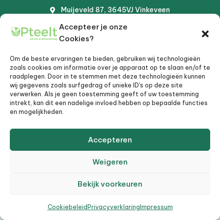
Muijeveld 87, 3645VJ Vinkeveen
+31 (0)6 20 24 88 40
Accepteer je onze
Dijkhuis@opteelt.nl
Cookies?
Maandag - Vrijdag 09:00 - 17:00
Om de beste ervaringen te bieden, gebruiken wij technologieën
zoals cookies om informatie over je apparaat op te slaan en/of te
raadplegen. Door in te stemmen met deze technologieën kunnen
wij gegevens zoals surfgedrag of unieke ID's op deze site
©2023 Rocquteers digital agency
verwerken. Als je geen toestemming geeft of uw toestemming
intrekt, kan dit een nadelige invloed hebben op bepaalde functies
en mogelijkheden.
Accepteren
Weigeren
Bekijk voorkeuren
Cookiebeleid
Privacyverklaring
Impressum